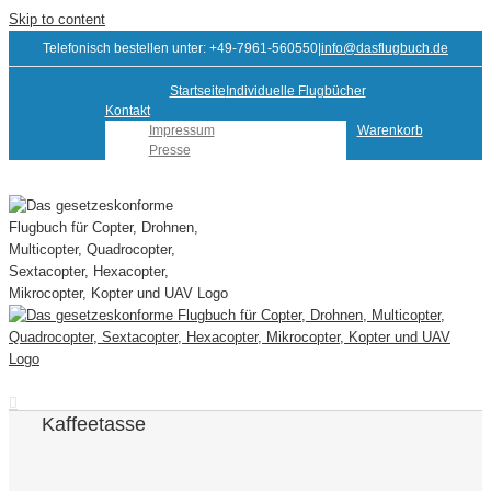
Skip to content
Telefonisch bestellen unter: +49-7961-560550
|
info@dasflugbuch.de
Startseite
Individuelle Flugbücher
Kontakt
Impressum
Warenkorb
Presse
Kaffeetasse