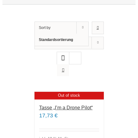
Sort by
Standardsortierung
Show
12 Products
Out of stock
Tasse „I’m a Drone Pilot“
17,73
€