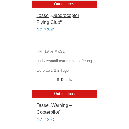
Out of stock
Tasse „Quadrocopter
Flying Club“
17,73
€
inkl. 19 % MwSt.
und versandkostenfreie Lieferung
Lieferzeit:
1-2 Tage
Details
Out of stock
Tasse „Warning –
Copterpilot“
17,73
€