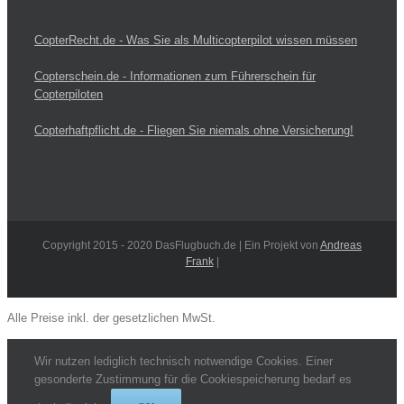
CopterRecht.de - Was Sie als Multicopterpilot wissen müssen
Copterschein.de - Informationen zum Führerschein für
Copterpiloten
Copterhaftpflicht.de - Fliegen Sie niemals ohne Versicherung!
Copyright 2015 - 2020 DasFlugbuch.de | Ein Projekt von
Andreas
Frank
|
Alle Preise inkl. der gesetzlichen MwSt.
Wir nutzen lediglich technisch notwendige Cookies. Einer
gesonderte Zustimmung für die Cookiespeicherung bedarf es