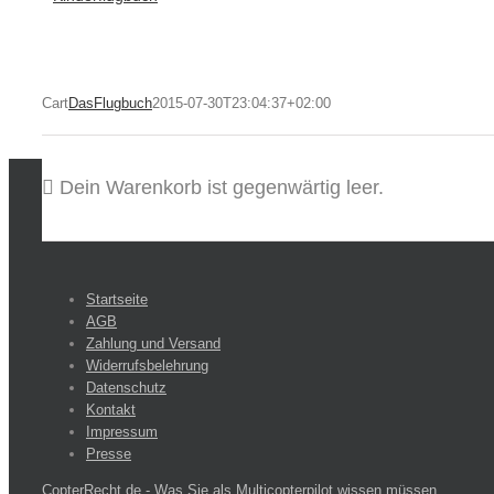
Cart
DasFlugbuch
2015-07-30T23:04:37+02:00
Dein Warenkorb ist gegenwärtig leer.
Startseite
AGB
Zahlung und Versand
Widerrufsbelehrung
Datenschutz
Kontakt
Impressum
Presse
CopterRecht.de - Was Sie als Multicopterpilot wissen müssen