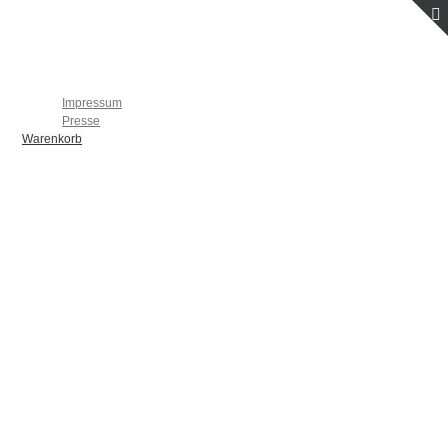
Startseite
Individuelle Flugbücher
Kontakt
Impressum
Presse
Warenkorb