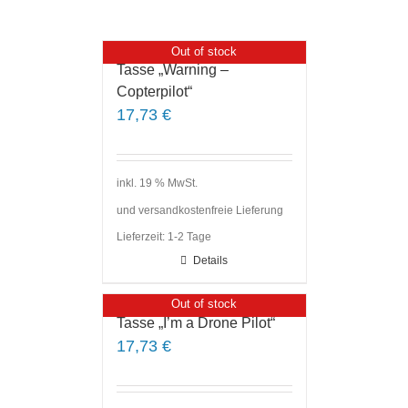
Out of stock
Tasse „Warning –
Copterpilot“
17,73
€
inkl. 19 % MwSt.
und versandkostenfreie Lieferung
Lieferzeit:
1-2 Tage
Details
Out of stock
Tasse „I’m a Drone Pilot“
17,73
€