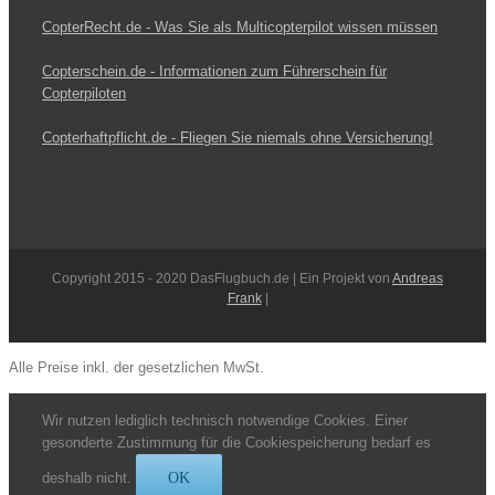
CopterRecht.de - Was Sie als Multicopterpilot wissen müssen
Copterschein.de - Informationen zum Führerschein für
Copterpiloten
Copterhaftpflicht.de - Fliegen Sie niemals ohne Versicherung!
Copyright 2015 - 2020 DasFlugbuch.de | Ein Projekt von
Andreas
Frank
|
Alle Preise inkl. der gesetzlichen MwSt.
Wir nutzen lediglich technisch notwendige Cookies. Einer
gesonderte Zustimmung für die Cookiespeicherung bedarf es
deshalb nicht.
OK