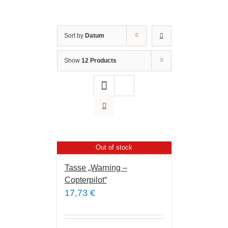
Sort by
Datum
Show
12 Products
Out of stock
Tasse „Warning –
Copterpilot“
17,73
€