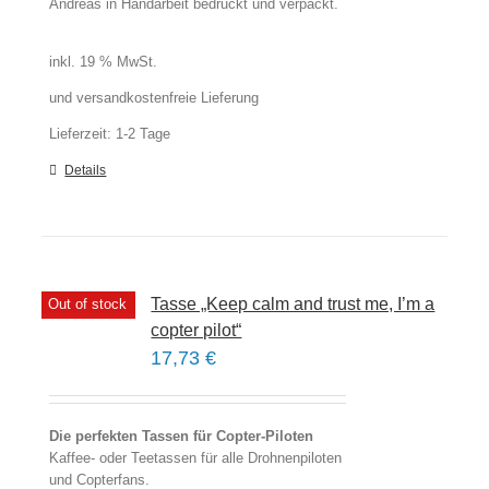
Andreas in Handarbeit bedruckt und verpackt.
inkl. 19 % MwSt.
und versandkostenfreie Lieferung
Lieferzeit:
1-2 Tage
Details
Tasse „Keep calm and trust me, I’m a
Out of stock
copter pilot“
17,73
€
Die perfekten Tassen für Copter-Piloten
Kaffee- oder Teetassen für alle Drohnenpiloten
und Copterfans.