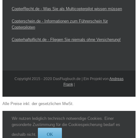
CopterRecht.de - Was Sie als Multicopterpilot wissen müssen
Copterschein.de - Informationen zum Führerschein für
Copterpiloten
Copterhaftpflicht.de - Fliegen Sie niemals ohne Versicherung!
Copyright 2015 - 2020 DasFlugbuch.de | Ein Projekt von
Andreas
Frank
|
Alle Preise inkl. der gesetzlichen MwSt.
Wir nutzen lediglich technisch notwendige Cookies. Einer
gesonderte Zustimmung für die Cookiespeicherung bedarf es
deshalb nicht.
OK