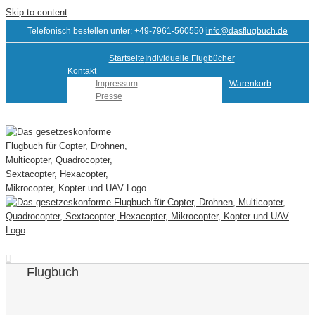
Skip to content
Telefonisch bestellen unter: +49-7961-560550
|
info@dasflugbuch.de
Startseite
Individuelle Flugbücher
Kontakt
Impressum
Warenkorb
Presse
Flugbuch