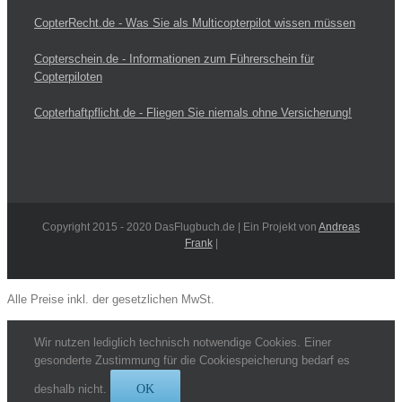
CopterRecht.de - Was Sie als Multicopterpilot wissen müssen
Copterschein.de - Informationen zum Führerschein für
Copterpiloten
Copterhaftpflicht.de - Fliegen Sie niemals ohne Versicherung!
Copyright 2015 - 2020 DasFlugbuch.de | Ein Projekt von
Andreas
Frank
|
Alle Preise inkl. der gesetzlichen MwSt.
Wir nutzen lediglich technisch notwendige Cookies. Einer
gesonderte Zustimmung für die Cookiespeicherung bedarf es
deshalb nicht.
OK