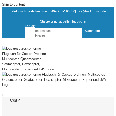
Skip to content
Telefonisch bestellen unter: +49-7961-560550
|
info@dasflugbuch.de
Startseite
Individuelle Flugbücher
Kontakt
Impressum
Warenkorb
Presse
Cat 4