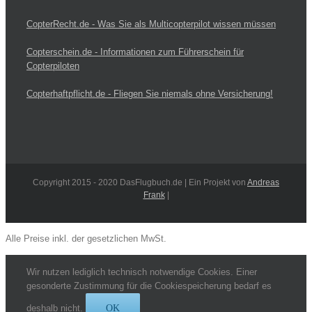
CopterRecht.de - Was Sie als Multicopterpilot wissen müssen
Copterschein.de - Informationen zum Führerschein für
Copterpiloten
Copterhaftpflicht.de - Fliegen Sie niemals ohne Versicherung!
Copyright 2015 - 2020 DasFlugbuch.de | Ein Projekt von
Andreas
Frank
|
Alle Preise inkl. der gesetzlichen MwSt.
Wir nutzen lediglich technisch notwendige Cookies. Einer
gesonderte Zustimmung für die Cookiespeicherung bedarf es
deshalb nicht.
OK