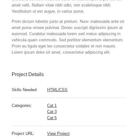
amet velit. Nullam vitae nibh odio, non scelerisque nibh.
Vestibulum ut est augue, in varius purus.
Proin dictum lobortis justo at pretium. Nunc malesuada ante sit
amet purus ornare pulvinar. Donec suscipit dignissim ipsum at
euismod. Curabitur malesuada lorem sed metus adipiscing in
vehicula quam commodo. Sed porttitor elementum elementum.
Proin eu ligula eget leo consectetur sodales et non mauris.
Lorem ipsum dolor sit amet, consectetur adipiscing elit.
Project Details
Skills Needed:
HTML/CSS
Categories:
Cat 1
Cat 3
Cat 5
Project URL:
View Project