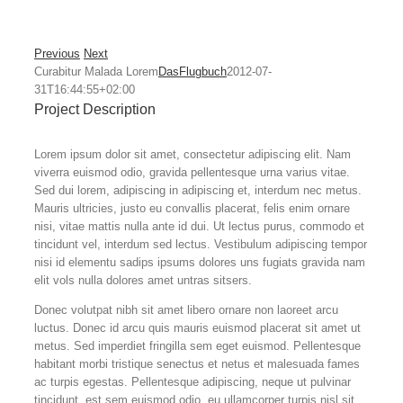
Previous
Next
Curabitur Malada Lorem
DasFlugbuch
2012-07-
31T16:44:55+02:00
Project Description
Lorem ipsum dolor sit amet, consectetur adipiscing elit. Nam
viverra euismod odio, gravida pellentesque urna varius vitae.
Sed dui lorem, adipiscing in adipiscing et, interdum nec metus.
Mauris ultricies, justo eu convallis placerat, felis enim ornare
nisi, vitae mattis nulla ante id dui. Ut lectus purus, commodo et
tincidunt vel, interdum sed lectus. Vestibulum adipiscing tempor
nisi id elementu sadips ipsums dolores uns fugiats gravida nam
elit vols nulla dolores amet untras sitsers.
Donec volutpat nibh sit amet libero ornare non laoreet arcu
luctus. Donec id arcu quis mauris euismod placerat sit amet ut
metus. Sed imperdiet fringilla sem eget euismod. Pellentesque
habitant morbi tristique senectus et netus et malesuada fames
ac turpis egestas. Pellentesque adipiscing, neque ut pulvinar
tincidunt, est sem euismod odio, eu ullamcorper turpis nisl sit