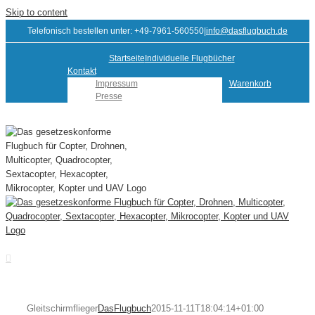
Skip to content
Telefonisch bestellen unter: +49-7961-560550
|
info@dasflugbuch.de
Startseite
Individuelle Flugbücher
Kontakt
Impressum
Warenkorb
Presse
Gleitschirmflieger
DasFlugbuch
2015-11-11T18:04:14+01:00