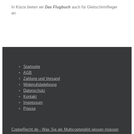
In Kürze bieten wir
Das Flugbuch
auch für Gleitschirmflieger
an.
Startseite
AGB
Zahlung und Versand
Widerrufsbelehrung
Datenschutz
Kontakt
Impressum
Presse
CopterRecht.de - Was Sie als Multicopterpilot wissen müssen