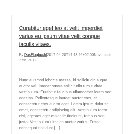
Curabitur eget leo at velit imperdiet
varius eu ipsum vitae velit congue
iaculis vitaes.
By
DasFlugbuch
|
2017-04-20T14:43:46+02:00
November
27th, 2012
|
Nunc euismod lobortis massa, id sollicitudin augue
auctor vel. Integer ornare sollicitudin turpis vitae
vestibulum. Curabitur faucibus ullamcorper lorem sed
egestas. Pellentesque laoreet auctor eros, et
consectetur eros auctor eget. Lorem ipsum dolor sit
amet, consectetur adipiscing elit. Vestibulum tortor
nisi, egestas eget molestie tincidunt, tempus sed
justo. Vestibulum ultricies auctor varius. Fusce
consequat tincidunt [...]