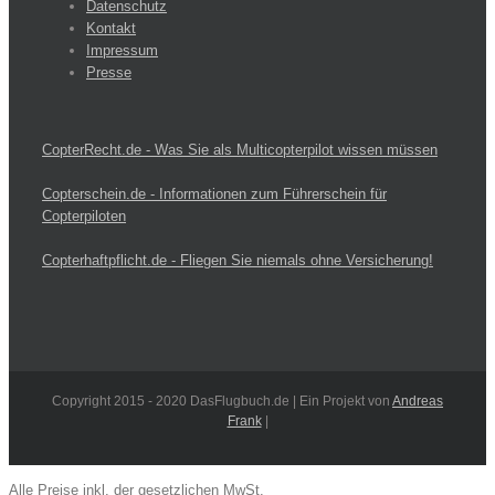
Datenschutz
Kontakt
Impressum
Presse
CopterRecht.de - Was Sie als Multicopterpilot wissen müssen
Copterschein.de - Informationen zum Führerschein für
Copterpiloten
Copterhaftpflicht.de - Fliegen Sie niemals ohne Versicherung!
Copyright 2015 - 2020 DasFlugbuch.de | Ein Projekt von
Andreas
Frank
|
Alle Preise inkl. der gesetzlichen MwSt.