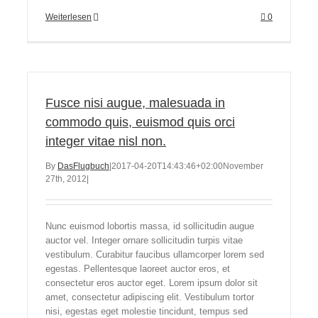
Weiterlesen
0
Fusce nisi augue, malesuada in
commodo quis, euismod quis orci
integer vitae nisl non.
By
DasFlugbuch
|
2017-04-20T14:43:46+02:00
November
27th, 2012
|
Nunc euismod lobortis massa, id sollicitudin augue
auctor vel. Integer ornare sollicitudin turpis vitae
vestibulum. Curabitur faucibus ullamcorper lorem sed
egestas. Pellentesque laoreet auctor eros, et
consectetur eros auctor eget. Lorem ipsum dolor sit
amet, consectetur adipiscing elit. Vestibulum tortor
nisi, egestas eget molestie tincidunt, tempus sed