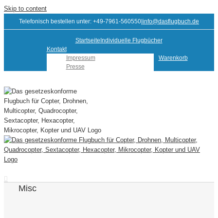
Skip to content
Telefonisch bestellen unter: +49-7961-560550
|
info@dasflugbuch.de
Startseite
Individuelle Flugbücher
Kontakt
Impressum
Warenkorb
Presse
Misc