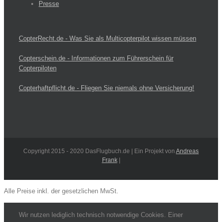
Presse
CopterRecht.de - Was Sie als Multicopterpilot wissen müssen
Copterschein.de - Informationen zum Führerschein für
Copterpiloten
Copterhaftpflicht.de - Fliegen Sie niemals ohne Versicherung!
Copyright 2015 - 2020 DasFlugbuch.de | Ein Projekt von
Andreas
Frank
|
Alle Preise inkl. der gesetzlichen MwSt.
Wir nutzen lediglich technisch notwendige Cookies. Einer