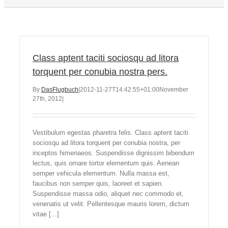
Class aptent taciti sociosqu ad litora
torquent per conubia nostra pers.
By
DasFlugbuch
|
2012-11-27T14:42:55+01:00
November
27th, 2012
|
Vestibulum egestas pharetra felis. Class aptent taciti
sociosqu ad litora torquent per conubia nostra, per
inceptos himenaeos. Suspendisse dignissim bibendum
lectus, quis ornare tortor elementum quis. Aenean
semper vehicula elementum. Nulla massa est,
faucibus non semper quis, laoreet et sapien.
Suspendisse massa odio, aliquet nec commodo et,
venenatis ut velit. Pellentesque mauris lorem, dictum
vitae [...]