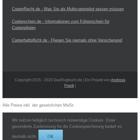
CopterRecht.de - Was Sie als Multicopterpilot wissen müssen
Copterschein.de - Informationen zum Führerschein für
Copterpiloten
Copterhaftpflicht.de - Fliegen Sie niemals ohne Versicherung!
Copyright 2015 - 2020 DasFlugbuch.de | Ein Projekt von
Andreas
Frank
|
Alle Preise inkl. der gesetzlichen MwSt.
Wir nutzen lediglich technisch notwendige Cookies. Einer
gesonderte Zustimmung für die Cookiespeicherung bedarf es
deshalb nicht.
OK