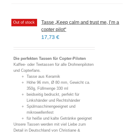
Tasse „Keep calm and trust me, I’m a
Out of stock
copter pilot“
17,73
€
Die perfekten Tassen für Copter-Piloten
Kaffee- oder Teetassen für alle Drohnenpiloten
und Copterfans.
Tasse aus Keramik
Höhe 96 mm, Ø 80 mm, Gewicht ca.
350g, Füllmenge 330 ml
beidseitig bedruckt, perfekt für
Linkshänder und Rechtshänder
Spülmaschinengeeignet und
mikrowellenfest
für heiße und kalte Getränke geeignet
Unsere Tassen werden mit viel Liebe zum
Detail in Deutschland von Christiane &