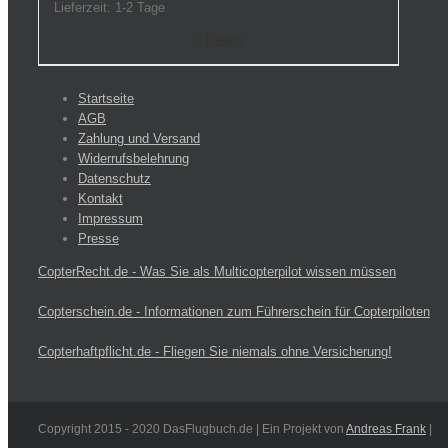
Lieferzeit:
1-2 Tage
Details
Startseite
AGB
Zahlung und Versand
Widerrufsbelehrung
Datenschutz
Kontakt
Impressum
Presse
CopterRecht.de - Was Sie als Multicopterpilot wissen müssen
Copterschein.de - Informationen zum Führerschein für Copterpiloten
Copterhaftpflicht.de - Fliegen Sie niemals ohne Versicherung!
Copyright 2015 - 2020 DasFlugbuch.de | Ein Projekt von
Andreas Frank
|