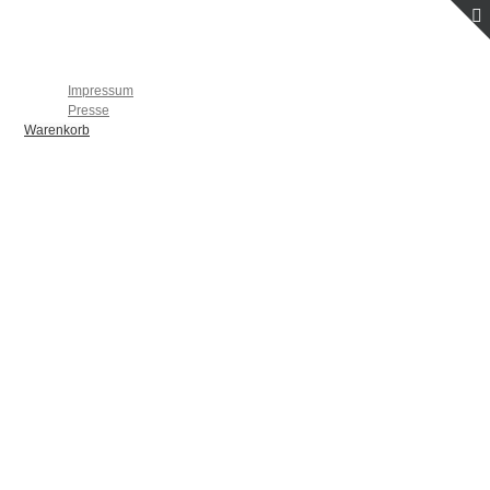
Startseite
Individuelle Flugbücher
Kontakt
Impressum
Presse
Warenkorb