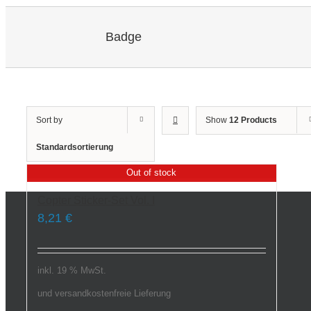
Badge
Sort by
Show
12 Products
Standardsortierung
Out of stock
Copter Sticker-Set Vol. I
8,21
€
inkl. 19 % MwSt.
und versandkostenfreie Lieferung