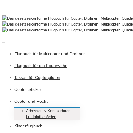
Skip
Telefonisch bestellen unter: +49-7961-560550
|
info@dasflugbuch.de
to
content
Flugbuch für Multicopter und Drohnen
Flugbuch für die Feuerwehr
Tassen für Copterpiloten
Copter-Sticker
Copter und Recht
Adressen & Kontaktdaten
Luftfahrtbehörden
Kinderflugbuch