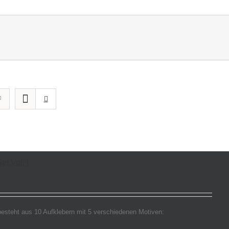
et Vol. I
esteht aus 10 Aufklebern mit 5 verschiedenen Motiven: