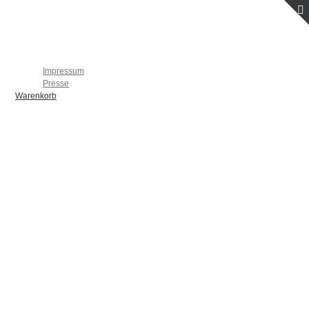
Startseite
Individuelle Flugbücher
Kontakt
Impressum
Presse
Warenkorb