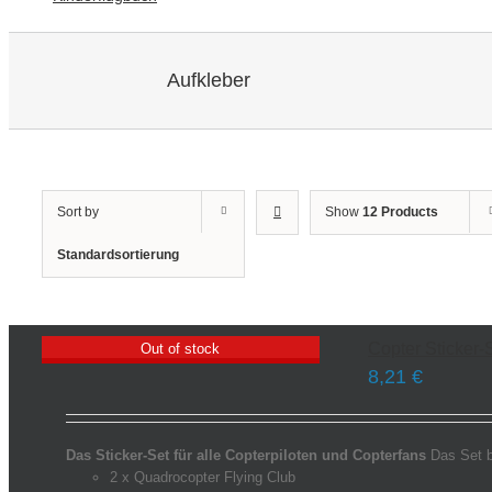
Aufkleber
Sort by
Show
12 Products
Standardsortierung
Copter Sticker-S
Out of stock
8,21
€
Das Sticker-Set für alle Copterpiloten und Copterfans
Das Set b
2 x Quadrocopter Flying Club