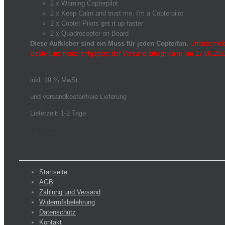
2 x Warning Copterpilot
2 x Keep Calm and trust me, I'm a Copterpilot
2 x Copter Pilots get it up faster
2 x Quadrocopter on Board
Diese Aufkleber sind ein Muss für jeden Copterfan.
Urlaubsmeld
Bestellung heute entgegen; der Versand erfolgt dann am 17.06.202
inkl. 19 % MwSt.
und versandkostenfreie Lieferung
Lieferzeit:
1-2 Tage
Details
Startseite
AGB
Zahlung und Versand
Widerrufsbelehrung
Datenschutz
Kontakt